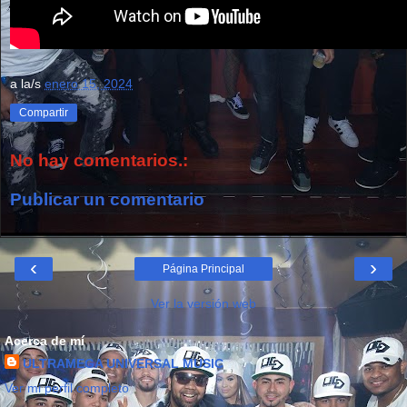
a la/s
enero 15, 2024
Compartir
No hay comentarios.:
Publicar un comentario
‹
›
Página Principal
Ver la versión web
Acerca de mí
ULTRAMEGA UNIVERSAL MUSIC
Ver mi perfil completo