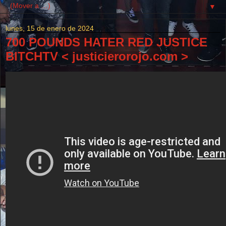
▼
lunes, 15 de enero de 2024
700 POUNDS HATER RED JUSTICE
BITCHTV < justicierorojo.com >