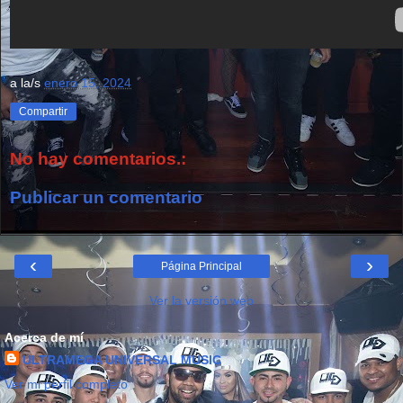
a la/s
enero 15, 2024
Compartir
No hay comentarios.:
Publicar un comentario
‹
›
Página Principal
Ver la versión web
Acerca de mí
ULTRAMEGA UNIVERSAL MUSIC
Ver mi perfil completo